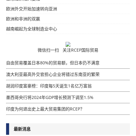
欧洲外交开始加速转向亚洲
欧洲和非洲的双赢
越南崛起为全球制造业中心
微信扫一扫 关注RCEP国际贸易
自由贸易覆盖日本80%的贸易额，但日本仍不满意
澳大利亚最高外交官担心企业将错过东南亚的繁荣
胡润印度富豪榜：印度每5天诞生1名亿万富翁
墨西哥央行将2024年GDP增​​长预测下调至1.5%
印度为何退出史上最大贸易集团的RCEP？
最新消息