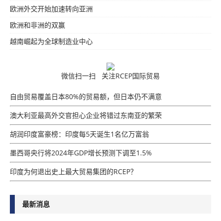
欧洲外交开始加速转向亚洲
欧洲和非洲的双赢
越南崛起为全球制造业中心
微信扫一扫 关注RCEP国际贸易
自由贸易覆盖日本80%的贸易额，但日本仍不满意
澳大利亚最高外交官担心企业将错过东南亚的繁荣
胡润印度富豪榜：印度每5天诞生1名亿万富翁
墨西哥央行将2024年GDP增​​长预测下调至1.5%
印度为何退出史上最大贸易集团的RCEP？
最新消息