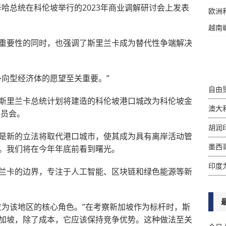
哈总统在科伦坡举行的2023年商业调解研讨会上发表
欧洲
越南
重要性的同时，也强调了斯里兰卡成为替代性争端解决
外向型经济体的愿望至关重要。”
自由
斯里兰卡总统计划将建造的科伦坡港口城改为科伦坡金
澳大
委员会。
胡润
是新的立法将取代港口城市，使其成为具有离岸活动管
墨西哥
。我们将在今年年底前看到曙光。
印度
兰卡的边界，专注于人工智能、区块链和绿色能源等新
位为该地区的核心角色。”在考察新加坡作为标杆时，斯
加坡，除了成本，它应该保持竞争优势。这种做法至关