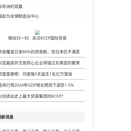
和非洲的双赢
崛起为全球制造业中心
微信扫一扫 关注RCEP国际贸易
贸易覆盖日本80%的贸易额，但日本仍不满意
利亚最高外交官担心企业将错过东南亚的繁荣
印度富豪榜：印度每5天诞生1名亿万富翁
央行将2024年GDP增​​长预测下调至1.5%
为何退出史上最大贸易集团的RCEP？
最新消息