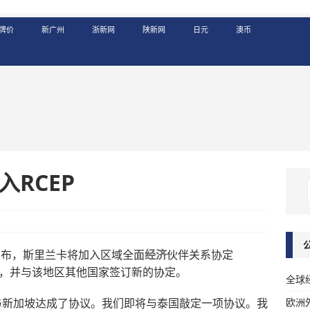
牌价
新广州
浙新网
陕新网
日元
澳币
RCEP
宣布，斯里兰卡将加入区域全面
经济
伙伴关系协定
定，并与该地区其他国家签订新的协定。
全球
欧洲
与新加坡达成了协议。我们即将与泰国敲定一项协议。我