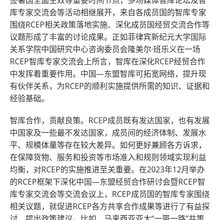
签署国全面生效等重要时间节点，多场媒体智库论坛及智
库专家交流会等活动相继展开，来自各成员国的智库专家
围绕RCEP相关政策落地实施、深化成员国经贸交流合作等
议题形成了丰富的讨论成果。正如菲律宾新纪元大学国际
关系学院中国研究中心咨询委员会隆美尔·班乐义在一场
RCEP智库专家交流会上所言，智库在深化RCEP经贸合作
中发挥着重要作用。中国—东盟智库可拓宽网络，提升现
有伙伴关系，为RCEP的顺利实施提供所需的知识、证据和
经验基础。
智库合作，贡献良策。RCEP成员既有发达国家，也有发展
中国家及一些最不发达国家，成员间的经济体制、发展水
平、规模体量等存在较大差异。如何更好兼顾各方诉求，
在保障货物、服务和投资等市场准入和规则领域实现利益
均衡，对RCEP的实施推进至关重要。在2023年12月举办
的RCEP框架下深化中国—东盟经贸合作研讨会暨RCEP智
库专家交流会等交流会议上，RCEP成员国的智库专家围绕
相关议题，就促进RCEP各方共享合作成果等进行了有益探
讨，提出政策建议。比如，马来西亚亚太“一带一路”共策