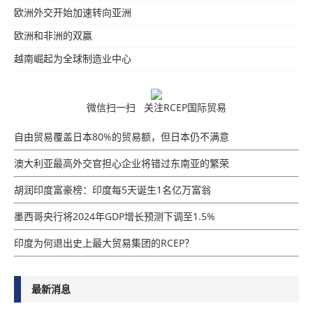
欧洲外交开始加速转向亚洲
欧洲和非洲的双赢
越南崛起为全球制造业中心
微信扫一扫 关注RCEP国际贸易
自由贸易覆盖日本80%的贸易额，但日本仍不满意
澳大利亚最高外交官担心企业将错过东南亚的繁荣
胡润印度富豪榜：印度每5天诞生1名亿万富翁
墨西哥央行将2024年GDP增​​长预测下调至1.5%
印度为何退出史上最大贸易集团的RCEP？
最新消息