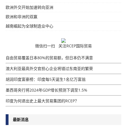
欧洲外交开始加速转向亚洲
欧洲和非洲的双赢
越南崛起为全球制造业中心
微信扫一扫 关注RCEP国际贸易
自由贸易覆盖日本80%的贸易额，但日本仍不满意
澳大利亚最高外交官担心企业将错过东南亚的繁荣
胡润印度富豪榜：印度每5天诞生1名亿万富翁
墨西哥央行将2024年GDP增​​长预测下调至1.5%
印度为何退出史上最大贸易集团的RCEP？
最新消息