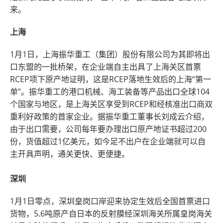
来。
上海
1月1日，上海振华重工（集团）股份有限公司为其即将出
口东盟的一批桥架，在企业端自主出具了上海关区首票
RCEP项下原产地证明，这是RCEP落地生效后的上海“第一
单”。振华重工的港口机械、海工装备等产品出口全球104
个国家与地区，是上海关区享受到RCEP和经核准出口商双
重利好政策的首家企业。据振华重工董事长刘成云介绍，
由于出口需要，公司每年要办理出口原产地证书超过200
份，货值超过1亿美元，如今足不出户在企业端就可以自
主开具声明，通关更快、更便捷。
深圳
1月1日零点，深圳皇岗口岸迎来协定生效后全国首票进口
货物，5.6吨原产自日本的反射膜经深圳海关所属皇岗海关