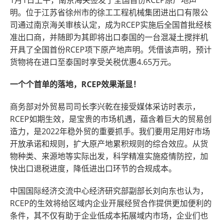
1月1日上午，南京海关签发了全国首份RCEP原产地声
明。位于江苏省徐州市的徐工工程机械集团进出口有限公
司通过南京海关审核认定，成为RCEP实施后全国首批经核
准出口商，并随即为其即将出口泰国的一台混凝土搅拌机
开具了全国首份RCEP项下原产地声明。凭借该声明，预计
货物将在进口至泰国时享受关税优惠4.65万元。
一个个首单的落地，RCEP效果渐显！
商务部对外贸易司司长李兴乾在接受媒体采访时表示，
RCEP如期生效，是宝贵的市场机遇，蕴含着巨大的贸易创
造力，是2022年稳外贸的重要抓手。我们要用足用好市场
开放承诺和规则，扩大原产地累积规则的综合效应。从货
物种类、来源地等实际出发，科学精准实施疫情防控，加
快出口退税进度，降低进出口环节的合规成本。
中国国际经济交流中心经济研究部副部长刘向东也认为，
RCEP的生效将给区域内企业开展经贸合作提供更加便利的
条件，其不仅有助于企业低成本拓展域内市场，企业们也