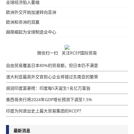
全球经济陷入萎缩
欧洲外交开始加速转向亚洲
欧洲和非洲的双赢
越南崛起为全球制造业中心
微信扫一扫 关注RCEP国际贸易
自由贸易覆盖日本80%的贸易额，但日本仍不满意
澳大利亚最高外交官担心企业将错过东南亚的繁荣
胡润印度富豪榜：印度每5天诞生1名亿万富翁
墨西哥央行将2024年GDP增​​长预测下调至1.5%
印度为何退出史上最大贸易集团的RCEP？
最新消息