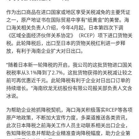
作为出口商品在进口国家或地区享受关税减免的主要凭证
之一，原产地证书在国际贸易中享有“纸黄金”的美誉。海
口海关相关负责人介绍，今年4月起，日本第四次下调
《区域全面经济伙伴关系协定》（RCEP）项下进口货物关
税。此轮降税后，出口至日本的货物关税红利进一步释
放，有利于海南企业扩大对日出口。
“随着日本新一轮降税的开启，我公司的这批货物进口国关
税税率从3.1%降到了2.7%，这批货物获得的关税减让较之
前可再优惠近千元。此轮降税有利于企业对日出口订单的
持续增长。”海南欣龙无纺股份有限公司报关部负责人文含
冰说。
为帮助企业抢抓降税契机，海口海关积极落实RCEP等各项
原产地政策，不断加大宣传力度，多渠道推送各类资讯，
此次日本降税之前海关工作人员主动联系相关出口企业，
告知降税信息并帮助企业精准查询降税幅度，助力企业第