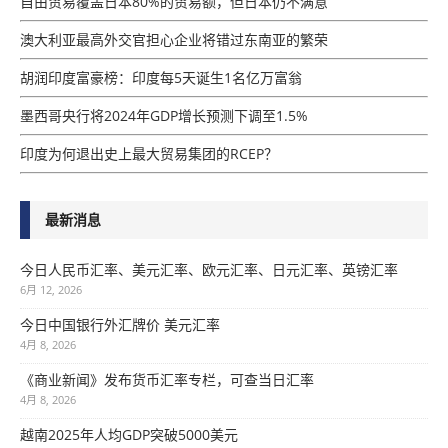
自由贸易覆盖日本80%的贸易额，但日本仍不满意
澳大利亚最高外交官担心企业将错过东南亚的繁荣
胡润印度富豪榜：印度每5天诞生1名亿万富翁
墨西哥央行将2024年GDP增​​长预测下调至1.5%
印度为何退出史上最大贸易集团的RCEP？
最新消息
今日人民币汇率、美元汇率、欧元汇率、日元汇率、英镑汇率
6月 12, 2026
今日中国银行外汇牌价 美元汇率
4月 8, 2026
《商业新闻》发布货币汇率专栏，可查当日汇率
4月 8, 2026
越南2025年人均GDP突破5000美元