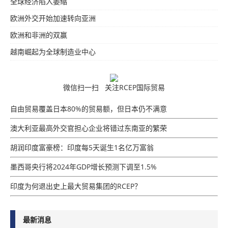
全球经济陷入萎缩
欧洲外交开始加速转向亚洲
欧洲和非洲的双赢
越南崛起为全球制造业中心
微信扫一扫 关注RCEP国际贸易
自由贸易覆盖日本80%的贸易额，但日本仍不满意
澳大利亚最高外交官担心企业将错过东南亚的繁荣
胡润印度富豪榜：印度每5天诞生1名亿万富翁
墨西哥央行将2024年GDP增​​长预测下调至1.5%
印度为何退出史上最大贸易集团的RCEP？
最新消息