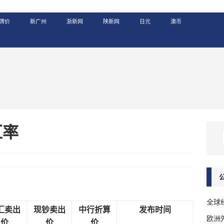
牌价
新广州
浙新网
陕新网
日元
澳币
汇率
全球
汇卖出
现钞卖出
中行折算
发布时间
欧洲
价
价
价