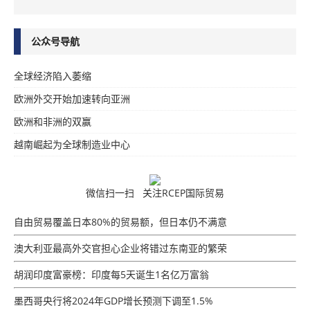
公众号导航
全球经济陷入萎缩
欧洲外交开始加速转向亚洲
欧洲和非洲的双赢
越南崛起为全球制造业中心
微信扫一扫 关注RCEP国际贸易
自由贸易覆盖日本80%的贸易额，但日本仍不满意
澳大利亚最高外交官担心企业将错过东南亚的繁荣
胡润印度富豪榜：印度每5天诞生1名亿万富翁
墨西哥央行将2024年GDP增​​长预测下调至1.5%